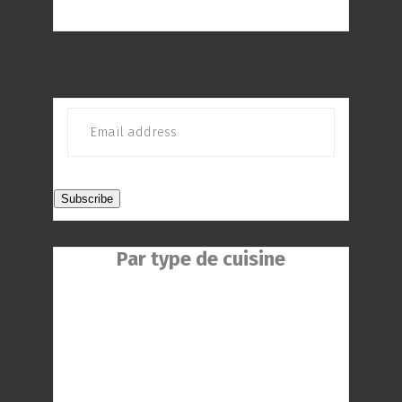
répond au mieux à vos envies
Par type de cuisine
Restaurant Chinois
Restaurant Indien
Restaurant Réunionnaise
Restaurant Thaïlandaise
Restaurant Gastronomique