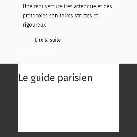
Une réouverture très attendue et des
protocoles sanitaires strictes et
rigoureux
Lire la suite
26 avril 2021
0
Le guide parisien
Le Guide Parisien : Une centaine des
meilleurs restaurants de Paris à
découvrir ! Choisissez le restaurant qui
répond au mieux à vos envies