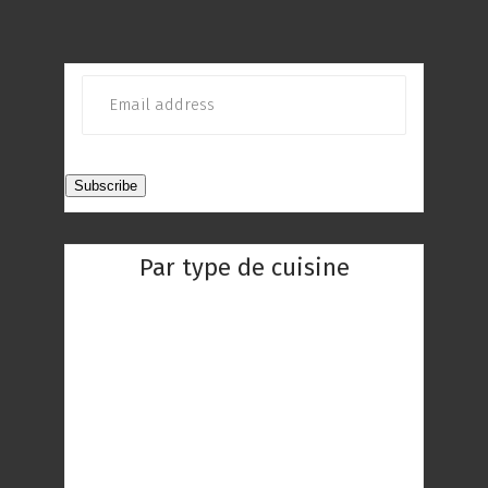
Par type de cuisine
Restaurant Chinois
Restaurant Indien
Restaurant Réunionnaise
Restaurant Thaïlandaise
Restaurant Gastronomique
Restaurant Romantique