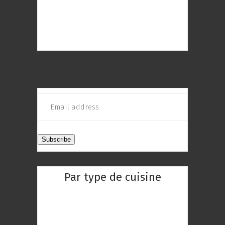
meilleurs restaurants de Paris à
découvrir ! Choisissez le restaurant
qui répond au mieux à vos envies
Par type de cuisine
Restaurant Chinois
Restaurant Indien