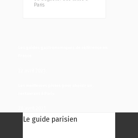
Paris
Les guides gastronomiques de référence en
France
22 avril 2021
Les meilleures pistes pour choisir un
restaurant à Paris
28 avril 2021
Le guide parisien
Le Guide Parisien : Une centaine des