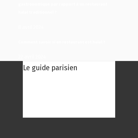
gastronomique par rapport à un restaurant
halal traditionnel ?
8 avril 2024
Comment savoir si un restaurant est halal ?
22 avril 2024
Le guide parisien
Le Guide Parisien : Une centaine des
meilleurs restaurants de Paris à
découvrir ! Choisissez le restaurant
qui répond au mieux à vos envies