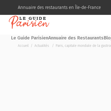
Annuaire des restaurants en Île-de-France
Le Guide Parisien
Annuaire des Restaurants
Blo
Accueil
/
Actualités
/
Paris, capitale mondiale de la gastr