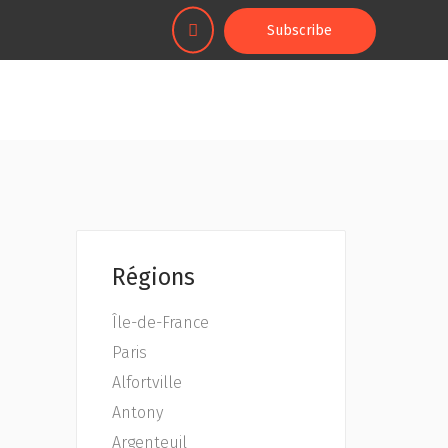
Subscribe
Régions
Île-de-France
Paris
Alfortville
Antony
Argenteuil