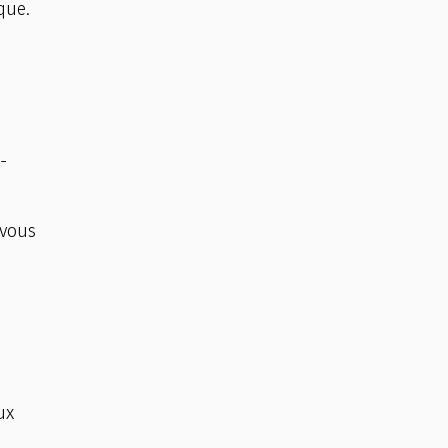
que.
-
 vous
ux