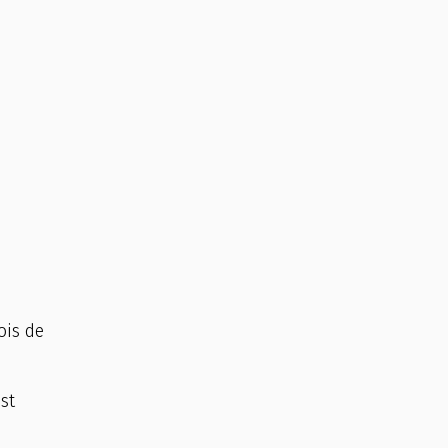
ois de
st