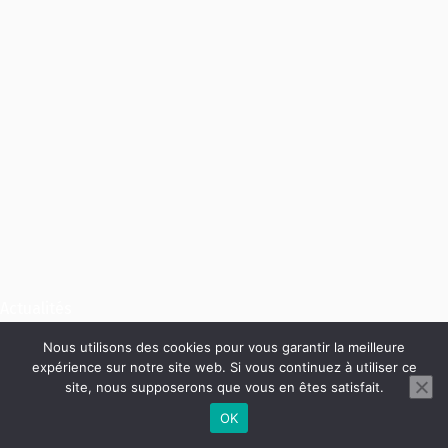
Actualités
Nous utilisons des cookies pour vous garantir la meilleure
Les meilleures pizza de
expérience sur notre site web. Si vous continuez à utiliser ce
site, nous supposerons que vous en êtes satisfait.
Paris : des pizzas au feu
OK