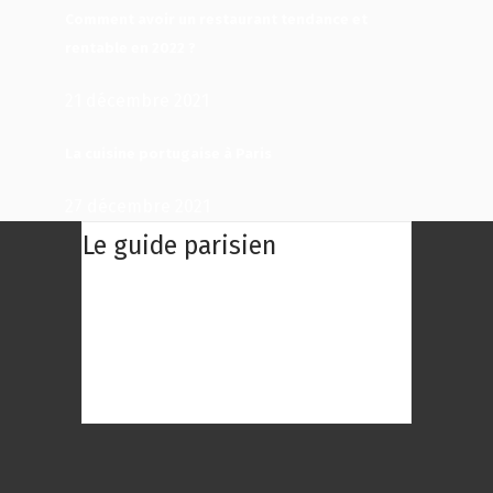
Comment avoir un restaurant tendance et
rentable en 2022 ?
21 décembre 2021
La cuisine portugaise à Paris
27 décembre 2021
Le guide parisien
Le Guide Parisien : Une centaine des
meilleurs restaurants de Paris à
découvrir ! Choisissez le restaurant
qui répond au mieux à vos envies