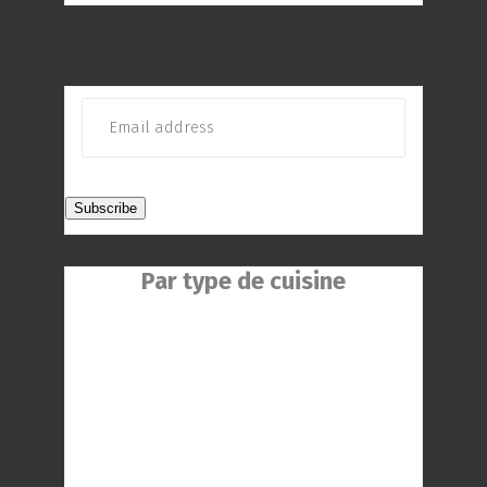
Par type de cuisine
Restaurant Chinois
Restaurant Indien
Restaurant Réunionnaise
Restaurant Thaïlandaise
Restaurant Gastronomique
Restaurant Romantique