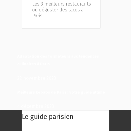
Les 3 meilleurs restaurants
où déguster des tacos à
Paris
Adaptation des formateurs aux tendances
culinaires à Paris
22 novembre 2023
Meilleurs kebabs de Paris : votre guide ultime
4 décembre 2023
Le guide parisien
Le Guide Parisien : Une centaine des