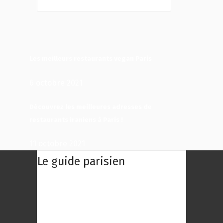
Les meilleurs restaurants vegan Paris
6 octobre 2021
Découvrez les meilleures adresses de
restaurants iraniens à Paris !
11 octobre 2021
Le guide parisien
Le Guide Parisien : Une centaine des
meilleurs restaurants de Paris à
découvrir ! Choisissez le restaurant