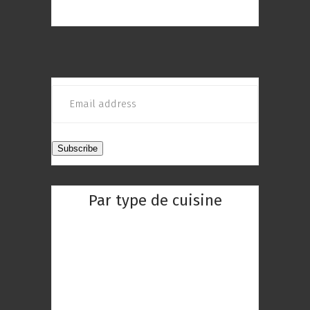
qui répond au mieux à vos envies
Par type de cuisine
Restaurant Chinois
Restaurant Indien
Restaurant Réunionnaise
Restaurant Thaïlandaise