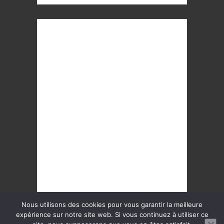
Restaurant Paris 11ème
Restaurant Paris 12ème
Restaurant Paris 13ème
Restaurant Paris 14ème
Restaurant Paris 15ème
Restaurant Paris 16ème
Restaurant Paris 17ème
Restaurant Paris 18ème
Restaurant Paris 19ème
Restaurant Paris 20ème
Nous utilisons des cookies pour vous garantir la meilleure
expérience sur notre site web. Si vous continuez à utiliser ce