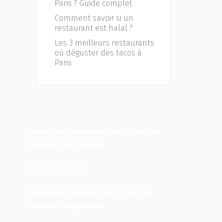
Paris ? Guide complet
Comment savoir si un
restaurant est halal ?
Les 3 meilleurs restaurants
où déguster des tacos à
Paris
Restaurant vietnamien à Paris : voici nos
adresses coup de cœur
20 février 2023
Meilleures crêperies à Paris : voici nos
adresses coup de cœur