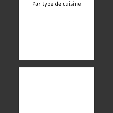
Par type de cuisine
Restaurant Chinois
Restaurant Indien
Restaurant Réunionnaise
Restaurant Thaïlandaise
Restaurant Gastronomique
Restaurant Romantique
Restaurant à Paris
Restaurant Paris 1er
Restaurant Paris 2ème
Restaurant Paris 3ème
Restaurant Paris 4ème