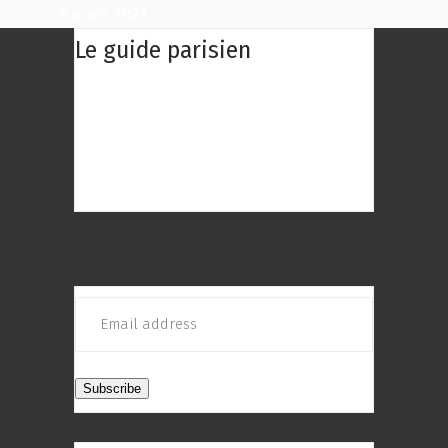
6 mars 2023
Le guide parisien
Le Guide Parisien : Une centaine des
meilleurs restaurants de Paris à
découvrir ! Choisissez le restaurant
qui répond au mieux à vos envies