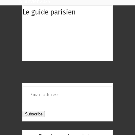
15 janvier 2024
Le guide parisien
Le Guide Parisien : Une centaine des
meilleurs restaurants de Paris à
découvrir ! Choisissez le restaurant
qui répond au mieux à vos envies