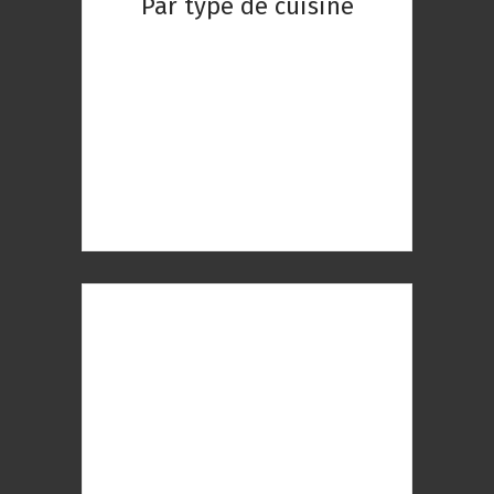
Par type de cuisine
Restaurant Chinois
Restaurant Indien
Restaurant Réunionnaise
Restaurant Thaïlandaise
Restaurant Gastronomique
Restaurant Romantique
Restaurant à Paris
Restaurant Paris 1er
Restaurant Paris 2ème
Restaurant Paris 3ème
Restaurant Paris 4ème
Restaurant Paris 5ème