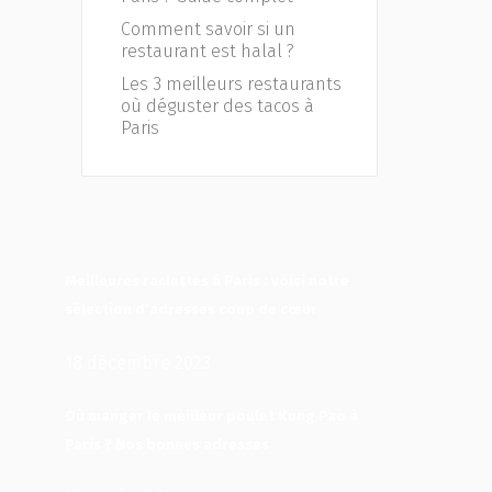
Comment savoir si un
restaurant est halal ?
Les 3 meilleurs restaurants
où déguster des tacos à
Paris
Meilleures raclettes à Paris : voici notre
sélection d’adresses coup de cœur
18 décembre 2023
Où manger le meilleur poulet Kung Pao à
Paris ? Nos bonnes adresses