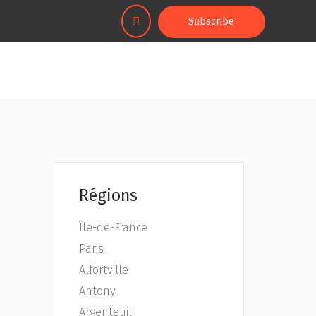
Subscribe
Régions
Île-de-France
Paris
Alfortville
Antony
Argenteuil