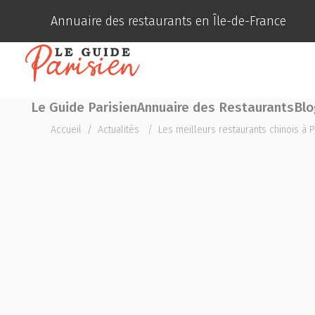
Annuaire des restaurants en Île-de-France
Le Guide Parisien
Annuaire des Restaurants
Blo
Accueil
/
Actualités
/
Les meilleurs restaurants chinois à P