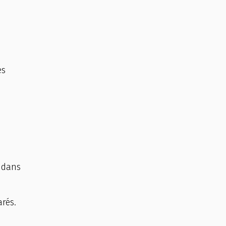
es
s dans
arés.