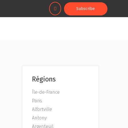
Subscribe
Régions
Île-de-France
Paris
Alfortville
Antony
Argenteuil