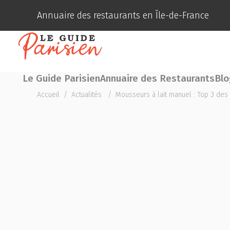
Annuaire des restaurants en Île-de-France
Le Guide Parisien
Annuaire des Restaurants
Blo
Accueil
/
Actualités
/
Mousseurs à lait manuel : Top 3 des 