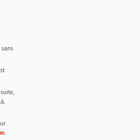
t sans
st
suite,
là,
sur
om.