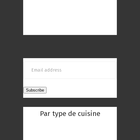
meilleurs restaurants de Paris à
découvrir ! Choisissez le restaurant
qui répond au mieux à vos envies
Par type de cuisine
Restaurant Chinois
Restaurant Indien