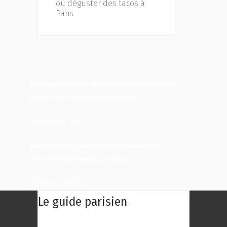
où déguster des tacos à
Paris
Restaurant du 1er arrondissement de Paris :
nos coups de cœur du moment !
28 janvier 2022
Restaurant au 2éme arrondissement de
Paris : les meilleures adresses
11 février 2022
Le guide parisien
Le Guide Parisien : Une centaine des