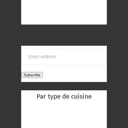
découvrir ! Choisissez le restaurant
qui répond au mieux à vos envies
Par type de cuisine
Restaurant Chinois
Restaurant Indien
Restaurant Réunionnaise