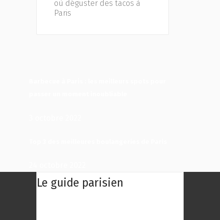
où déguster des tacos à
Paris
Barbecue à Paris : les meilleurs spots pour
passer un moment inoubliable
3 octobre 2022
Top 3 des meilleures boulangeries de Paris
24 octobre 2022
Le guide parisien
Le Guide Parisien : Une centaine des
meilleurs restaurants de Paris à