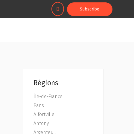
Subscribe
Régions
Île-de-France
Paris
Alfortville
Antony
Argenteuil