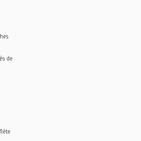
ches
és de
flète