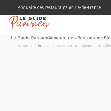
Annuaire des restaurants en Île-de-France
Le Guide Parisien
Annuaire des Restaurants
Blo
Accueil
/
Actualités
/
Les lieux et les expériences insolit