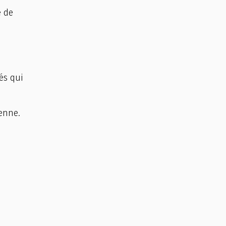
e de
és qui
enne.