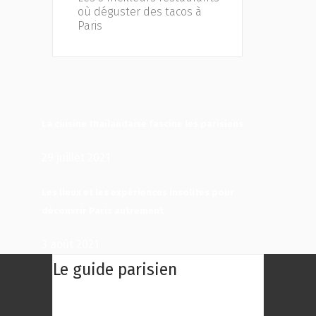
où déguster des tacos à
Paris
La cuisine thaïlandaise fascine les parisiens
29 juillet 2021
Les lieux et les expériences insolites pour
découvrir Paris autrement
3 août 2021
Le guide parisien
Le Guide Parisien : Une centaine des