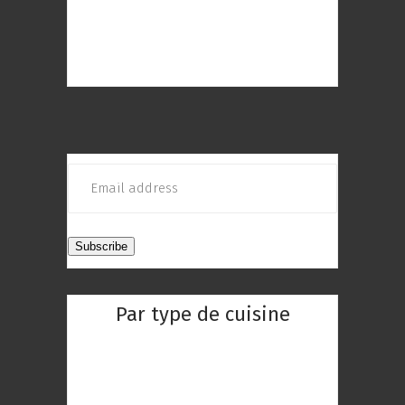
meilleurs restaurants de Paris à
découvrir ! Choisissez le restaurant
qui répond au mieux à vos envies
Par type de cuisine
Restaurant Chinois
Restaurant Indien