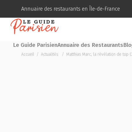
Annuaire des restaurants en Île-de-France
Le Guide Parisien
Annuaire des Restaurants
Blo
Accueil
/
Actualités
/
Matthias Marc, la révélation de top