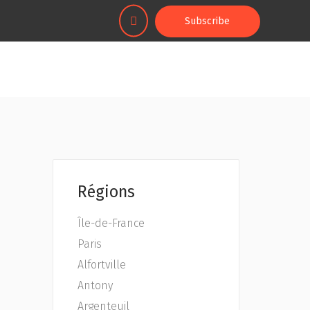
Subscribe
Régions
Île-de-France
Paris
Alfortville
Antony
Argenteuil