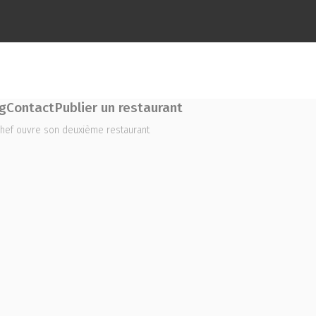
g
Contact
Publier un restaurant
 Chef ouvre son deuxième restaurant