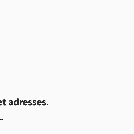
et adresses
.
st :