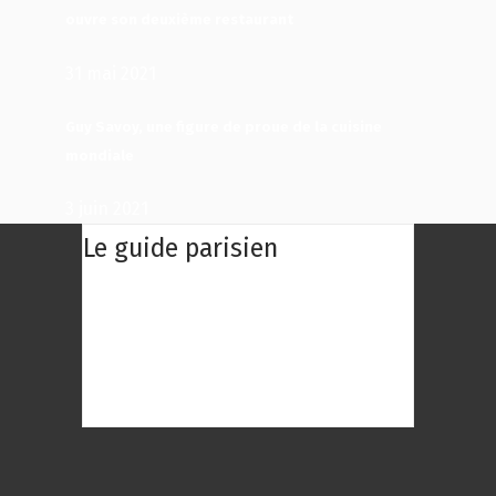
ouvre son deuxième restaurant
31 mai 2021
Guy Savoy, une figure de proue de la cuisine
mondiale
3 juin 2021
Le guide parisien
Le Guide Parisien : Une centaine des
meilleurs restaurants de Paris à
découvrir ! Choisissez le restaurant
qui répond au mieux à vos envies