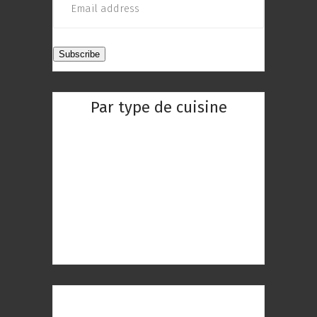
Par type de cuisine
Restaurant Chinois
Restaurant Indien
Restaurant Réunionnaise
Restaurant Thaïlandaise
Restaurant Gastronomique
Restaurant Romantique
Restaurant à Paris