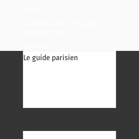
26 juin 2023
Votre guide des meilleurs restaurants
panoramique de Paris
10 juillet 2023
Le guide parisien
Le Guide Parisien : Une centaine des
meilleurs restaurants de Paris à
découvrir ! Choisissez le restaurant
qui répond au mieux à vos envies