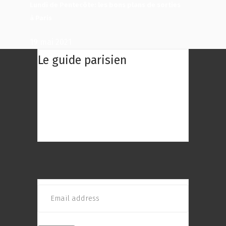
Lundi de Pentecôte: les bons plans de sorties
à Paris
19 mai 2021
Le guide parisien
Le Guide Parisien : Une centaine des
meilleurs restaurants de Paris à
découvrir ! Choisissez le restaurant
qui répond au mieux à vos envies