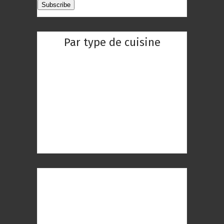
Par type de cuisine
Restaurant Chinois
Restaurant Indien
Restaurant Réunionnaise
Restaurant Thaïlandaise
Restaurant Gastronomique
Restaurant Romantique
Restaurant à Paris
Restaurant Paris 1er
Restaurant Paris 2ème