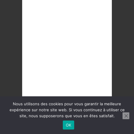
Restaurant Paris 11ème
Restaurant Paris 12ème
Restaurant Paris 13ème
Restaurant Paris 14ème
Restaurant Paris 15ème
Restaurant Paris 16ème
Restaurant Paris 17ème
Restaurant Paris 18ème
Restaurant Paris 19ème
Restaurant Paris 20ème
Nous utilisons des cookies pour vous garantir la meilleure
expérience sur notre site web. Si vous continuez à utiliser ce
site, nous supposerons que vous en êtes satisfait.
Copyright © Leguideparisien.com
OK