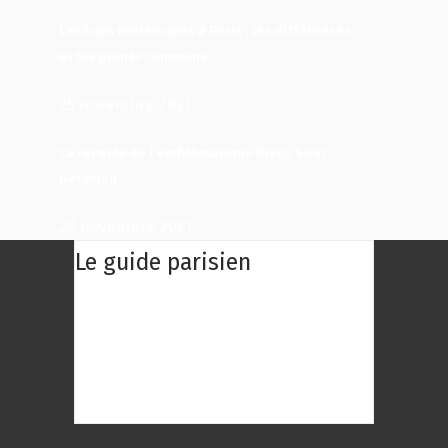
Les bars restaurants à Paris : les différences
et les points communs
25 novembre 2021
La recette de l’emblématique Pisco Sour
péruvien
29 novembre 2021
Le guide parisien
Le Guide Parisien : Une centaine des
meilleurs restaurants de Paris à
découvrir ! Choisissez le restaurant
qui répond au mieux à vos envies