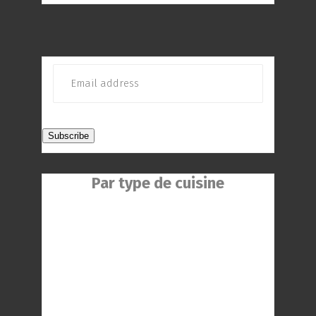
Par type de cuisine
Restaurant Chinois
Restaurant Indien
Restaurant Réunionnaise
Restaurant Thaïlandaise
Restaurant Gastronomique