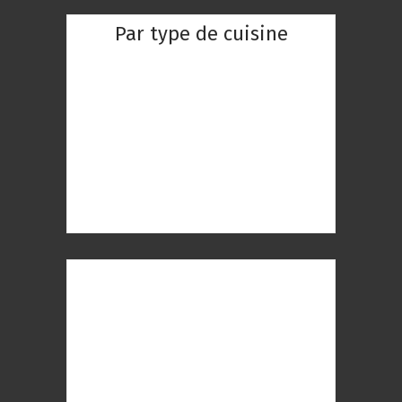
Par type de cuisine
Restaurant Chinois
Restaurant Indien
Restaurant Réunionnaise
Restaurant Thaïlandaise
Restaurant Gastronomique
Restaurant Romantique
Restaurant à Paris
Restaurant Paris 1er
Restaurant Paris 2ème
Restaurant Paris 3ème
Restaurant Paris 4ème