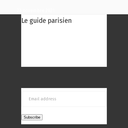
23 novembre 2021
Le guide parisien
Le Guide Parisien : Une centaine des
meilleurs restaurants de Paris à
découvrir ! Choisissez le restaurant
qui répond au mieux à vos envies