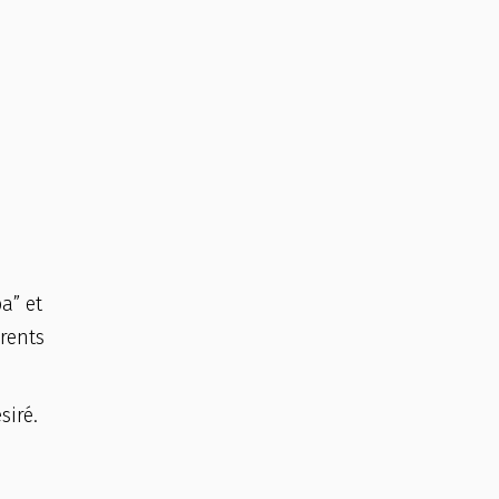
a” et
érents
siré.