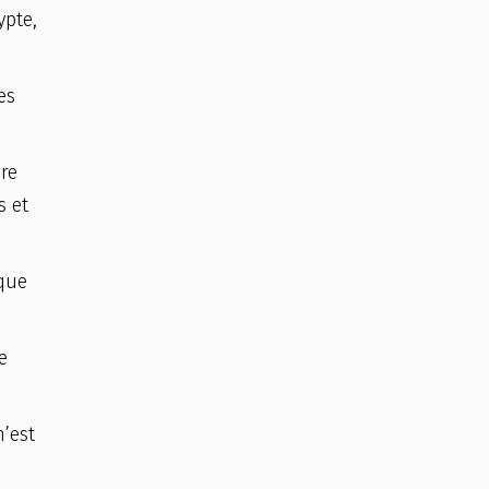
ypte,
es
re
s et
ique
e
n’est