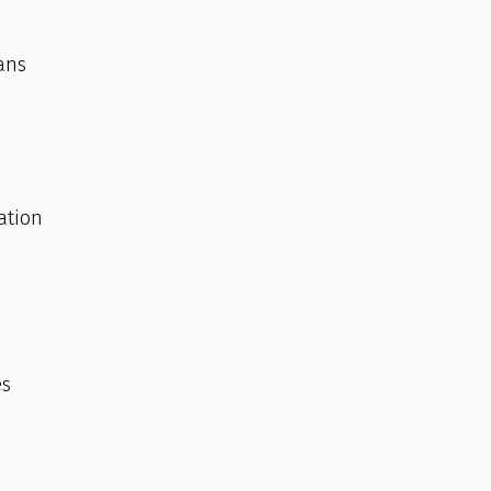
ans
ation
es