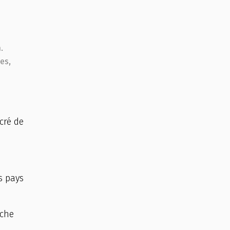
.
es,
cré de
ns pays
iche