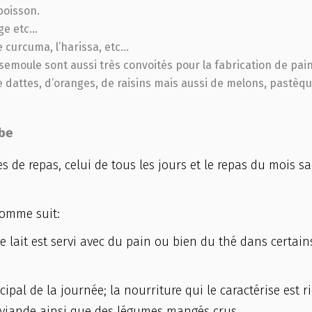
poisson.
age etc…
le curcuma, l’harissa, etc…
 la semoule sont aussi très convoités pour la fabrication de pain
 dattes, d’oranges, de raisins mais aussi de melons, pastèqu
abe
es de repas, celui de tous les jours et le repas du mois sa
comme suit:
 le lait est servi avec du pain ou bien du thé dans certai
ipal de la journée; la nourriture qui le caractérise est r
a viande ainsi que des légumes mangés crus.