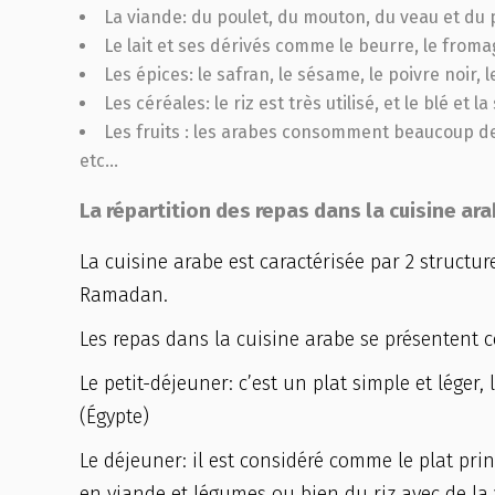
La viande: du poulet, du mouton, du veau et du 
Le lait et ses dérivés comme le beurre, le from
Les épices: le safran, le sésame, le poivre noir, 
Les céréales: le riz est très utilisé, et le blé et
Les fruits : les arabes consomment beaucoup de
etc…
La répartition des repas dans la cuisine ar
La cuisine arabe est caractérisée par 2 structur
Ramadan.
Les repas dans la cuisine arabe se présentent 
Le petit-déjeuner: c’est un plat simple et léger,
(Égypte)
Le déjeuner: il est considéré comme le plat princ
en viande et légumes ou bien du riz avec de l