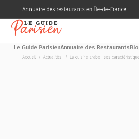
Annuaire des restaurants en Île-de-France
Le Guide Parisien
Annuaire des Restaurants
Blo
Accueil
/
Actualités
/
La cuisine arabe : ses caractéristiqu