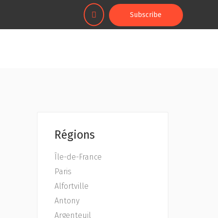
Subscribe
Régions
Île-de-France
Paris
Alfortville
Antony
Argenteuil