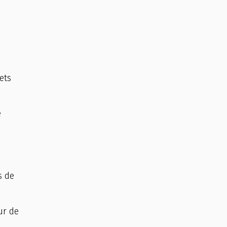
ets
e
s de
ur de