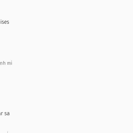
ises
anh mi
ar sa