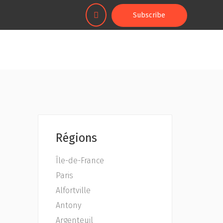
Subscribe
Régions
Île-de-France
Paris
Alfortville
Antony
Argenteuil