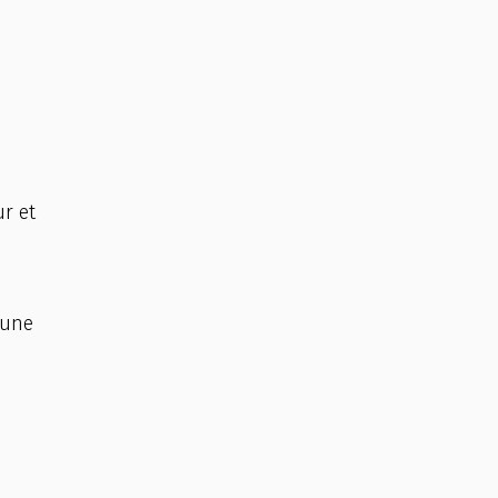
r et
 une