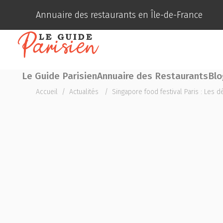
Annuaire des restaurants en Île-de-France
Le Guide Parisien
Annuaire des Restaurants
Blo
Accueil
/
Actualités
/
Singapore food festival Paris : Les dé